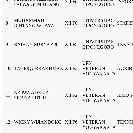
7
XII F6
INFOR
FATWA GEMINTANG
DIPONEGORO
MUHAMMAD
UNIVERSITAS
8
XII F6
STATIS
BINTANG WIJAYA
DIPONEGORO
UNIVERSITAS
9
RAIHAN SURYA AJI
XII F5
TEKNI
DIPONEGORO
UPN
10
TAUFIQURRAKHMAN
XII F2
VETERAN
AGRIB
YOGYAKARTA
UPN
NAJWA ADELIA
11
XII F2
VETERAN
ILMU 
SIFANA PUTRI
YOGYAKARTA
UPN
12
WICKY WIJIANDOKO
XII F6
VETERAN
TEKNI
YOGYAKARTA