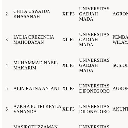
UNIVERSITAS
CHITA USWATUN
2
XII F3
GADJAH
AGRO
KHASANAH
MADA
UNIVERSITAS
LYDIA CREZENTIA
PEMB
3
XII F2
GADJAH
MAHODAYAN
WILAY
MADA
UNIVERSITAS
MUHAMMAD NABIL
4
XII F3
GADJAH
SOSIO
MAKARIM
MADA
UNIVERSITAS
5
ALIN RATNA ANJANI
XII F3
AGRO
DIPONEGORO
AZKHA PUTRI KEYLA
UNIVERSITAS
6
XII F3
AKUNT
VANANDA
DIPONEGORO
MASIROTUZZAMAN
UNIVERSITAS