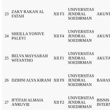
UNIVERSITAS
ZAKY RAKAN AL
23
XII F3
JENDRAL
AKUNT
FATAH
SOEDIRMAN
UNIVERSITAS
SHEILLA YONIVE
24
XII F4
JENDRAL
AKUNT
PALEVI
SOEDIRMAN
UNIVERSITAS
BELVA MAYSARAH
25
XII F1
JENDRAL
AKUTA
WITANTHO
SOEDIRMAN
UNIVERSITAS
26
DZIHNI ALYA KIRANI
XII F9
JENDRAL
BAHAS
SOEDIRMAN
UNIVERSITAS
IFTITAH ALMAIA
BISNIS
27
XII F2
JENDRAL
ANRUVIE
INTER
SOEDIRMAN