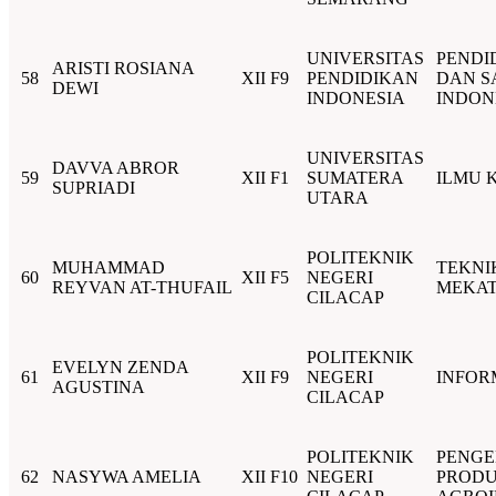
UNIVERSITAS
PENDI
ARISTI ROSIANA
58
XII F9
PENDIDIKAN
DAN S
DEWI
INDONESIA
INDON
UNIVERSITAS
DAVVA ABROR
59
XII F1
SUMATERA
ILMU 
SUPRIADI
UTARA
POLITEKNIK
MUHAMMAD
TEKNI
60
XII F5
NEGERI
REYVAN AT-THUFAIL
MEKA
CILACAP
POLITEKNIK
EVELYN ZENDA
61
XII F9
NEGERI
INFOR
AGUSTINA
CILACAP
POLITEKNIK
PENG
62
NASYWA AMELIA
XII F10
NEGERI
PROD