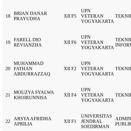
UPN
BRIAN DANAR
18
XII F5
VETERAN
TEKNI
PRAYUDHA
YOGYAKARTA
UPN
FARELL DIO
TEKNI
19
XII F6
VETERAN
REVIANZHA
INFOR
YOGYAKARTA
MUHAMMAD
UPN
20
FATHAN
XII F2
VETERAN
TEKNI
ABDURRAZZAQ
YOGYAKARTA
UPN
MOUZYA SYALWA
21
XII F4
VETERAN
TEKNI
KHOIRUNNISA
YOGYAKARTA
UNIVERSITAS
ARSYA AFRIDHA
ADMIN
22
XII F1
JENDRAL
APRILIA
PUBLI
SOEDIRMAN