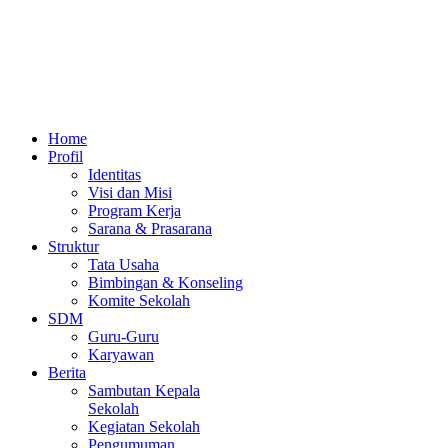
Home
Profil
Identitas
Visi dan Misi
Program Kerja
Sarana & Prasarana
Struktur
Tata Usaha
Bimbingan & Konseling
Komite Sekolah
SDM
Guru-Guru
Karyawan
Berita
Sambutan Kepala
Sekolah
Kegiatan Sekolah
Pengumuman