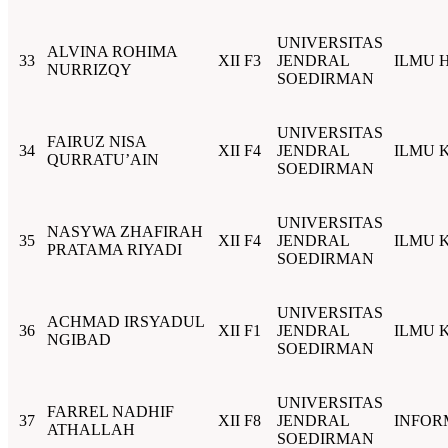
UNIVERSITAS
ALVINA ROHIMA
33
XII F3
JENDRAL
ILMU 
NURRIZQY
SOEDIRMAN
UNIVERSITAS
FAIRUZ NISA
34
XII F4
JENDRAL
ILMU 
QURRATU’AIN
SOEDIRMAN
UNIVERSITAS
NASYWA ZHAFIRAH
35
XII F4
JENDRAL
ILMU 
PRATAMA RIYADI
SOEDIRMAN
UNIVERSITAS
ACHMAD IRSYADUL
36
XII F1
JENDRAL
ILMU 
NGIBAD
SOEDIRMAN
UNIVERSITAS
FARREL NADHIF
37
XII F8
JENDRAL
INFOR
ATHALLAH
SOEDIRMAN