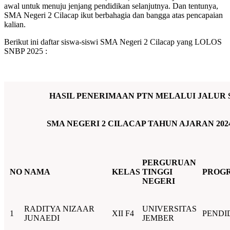
awal untuk menuju jenjang pendidikan selanjutnya. Dan tentunya,
SMA Negeri 2 Cilacap ikut berbahagia dan bangga atas pencapaian
kalian.
Berikut ini daftar siswa-siswi SMA Negeri 2 Cilacap yang LOLOS
SNBP 2025 :
HASIL PENERIMAAN PTN MELALUI JALUR 
SMA NEGERI 2 CILACAP TAHUN AJARAN 2024
PERGURUAN
NO
NAMA
KELAS
TINGGI
PROGR
NEGERI
RADITYA NIZAAR
UNIVERSITAS
1
XII F4
PENDI
JUNAEDI
JEMBER