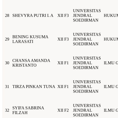
UNIVERSITAS
28
SHEVYRA PUTRI I. A
XII F3
JENDRAL
HUKU
SOEDIRMAN
UNIVERSITAS
BENING KUSUMA
29
XII F3
JENDRAL
HUKU
LARASATI
SOEDIRMAN
UNIVERSITAS
CHANSA AMANDA
30
XII F1
JENDRAL
ILMU G
KRISTANTO
SOEDIRMAN
UNIVERSITAS
31
TIRZA PINKAN TUNA
XII F1
JENDRAL
ILMU G
SOEDIRMAN
UNIVERSITAS
SYIFA SABRINA
32
XII F2
JENDRAL
ILMU G
FILZAH
SOEDIRMAN