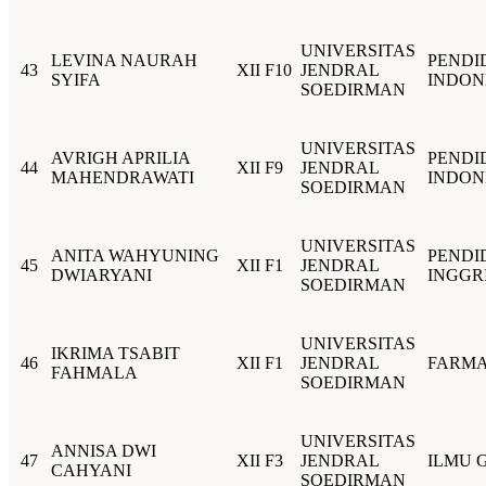
UNIVERSITAS
LEVINA NAURAH
PENDI
43
XII F10
JENDRAL
SYIFA
INDON
SOEDIRMAN
UNIVERSITAS
AVRIGH APRILIA
PENDI
44
XII F9
JENDRAL
MAHENDRAWATI
INDON
SOEDIRMAN
UNIVERSITAS
ANITA WAHYUNING
PENDI
45
XII F1
JENDRAL
DWIARYANI
INGGR
SOEDIRMAN
UNIVERSITAS
IKRIMA TSABIT
46
XII F1
JENDRAL
FARMA
FAHMALA
SOEDIRMAN
UNIVERSITAS
ANNISA DWI
47
XII F3
JENDRAL
ILMU G
CAHYANI
SOEDIRMAN