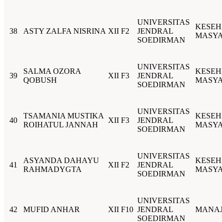
UNIVERSITAS
KESEH
38
ASTY ZALFA NISRINA
XII F2
JENDRAL
MASY
SOEDIRMAN
UNIVERSITAS
SALMA OZORA
KESEH
39
XII F3
JENDRAL
QOBUSH
MASY
SOEDIRMAN
UNIVERSITAS
TSAMANIA MUSTIKA
KESEH
40
XII F3
JENDRAL
ROIHATUL JANNAH
MASY
SOEDIRMAN
UNIVERSITAS
ASYANDA DAHAYU
KESEH
41
XII F2
JENDRAL
RAHMADYGTA
MASY
SOEDIRMAN
UNIVERSITAS
42
MUFID ANHAR
XII F10
JENDRAL
MANA
SOEDIRMAN