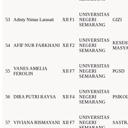
UNIVERSITAS
53
Adisty Nimas Larasati
XII F1
NEGERI
GIZI
SEMARANG
UNIVERSITAS
KESEH
54
AFIF NUR FARKHANI
XII F2
NEGERI
MASY
SEMARANG
UNIVERSITAS
VANES AMELIA
55
XII F7
NEGERI
PGSD
FEROLIN
SEMARANG
UNIVERSITAS
56
DIRA PUTRI RAYSA
XII F4
NEGERI
PSIKO
SEMARANG
UNIVERSITAS
57
VIVIANA RISMAYANI
XII F7
NEGERI
SASTR
SEMARANG