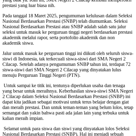
prestasi yang luar biasa nih.
Pada tanggal 18 Maret 2025, pengumuman kelulusan dalam Seleksi
Nasional Berdasarkan Prestasi (SNBP) telah diumumkan. Seleksi
Nasional Berdasarkan Prestasi atau SNBP adalah salah satu jalur
seleksi untuk masuk ke perguruan tinggi negeri berdasarkan prestasi
akademik melalui rapor, serta portofolio akademik dan non
akademik siswa.
Jalur untuk masuk ke perguruan tinggi ini diikuti oleh seluruh siswa-
siswi di Indonesia, tak terkecuali siswa-siswi dari SMA Negeri 2
Cilacap. Setelah adanya pengumuman SNBP tahun ini, terdapat 72
siswa-siswi dari SMA Negeri 2 Cilacap yang dinyatakan lulus
menuju Perguruan Tinggi Negeri (PTN).
Untuk sampai ke titik ini, tentunya diperlukan usaha dan tenaga
yang besar untuk meraihnya. Keberhasilan siswa-siswi SMA Negeri
2 Cilacap dalam Seleksi Nasional Berdasarkan Prestasi (SNBP) ini
dapat kita jadikan sebagai motivasi untuk terus belajar dengan giat
dan meraih prestasi. Dan untuk teman-teman yang belum lolos, tetap
semangat dan yakin bahwa pasti ada jalan lain yang terbuka untuk
kalian meraih impian.
Selamat untuk para siswa dan siswi yang dinyatakan lolos Seleksi
Nasional Berdasarkan Prestasi (SNBP). Hal ini menjadi sebuah