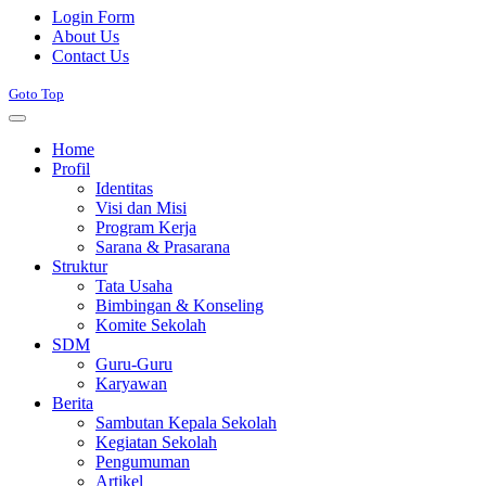
Login Form
About Us
Contact Us
Goto Top
Home
Profil
Identitas
Visi dan Misi
Program Kerja
Sarana & Prasarana
Struktur
Tata Usaha
Bimbingan & Konseling
Komite Sekolah
SDM
Guru-Guru
Karyawan
Berita
Sambutan Kepala Sekolah
Kegiatan Sekolah
Pengumuman
Artikel