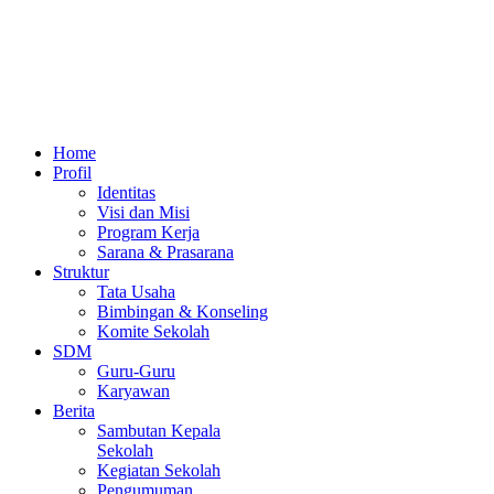
Home
Profil
Identitas
Visi dan Misi
Program Kerja
Sarana & Prasarana
Struktur
Tata Usaha
Bimbingan & Konseling
Komite Sekolah
SDM
Guru-Guru
Karyawan
Berita
Sambutan Kepala
Sekolah
Kegiatan Sekolah
Pengumuman