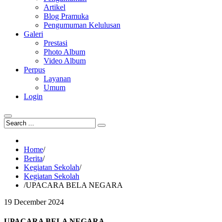
Artikel
Blog Pramuka
Pengumuman Kelulusan
Galeri
Prestasi
Photo Album
Video Album
Perpus
Layanan
Umum
Login
Home
/
Berita
/
Kegiatan Sekolah
/
Kegiatan Sekolah
/
UPACARA BELA NEGARA
19
December
2024
UPACARA BELA NEGARA