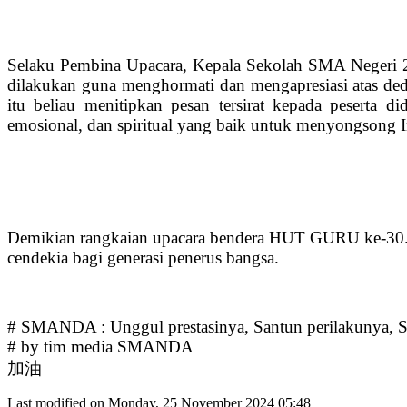
Selaku Pembina Upacara, Kepala Sekolah SMA Negeri 2 
dilakukan guna menghormati dan mengapresiasi atas dedi
itu beliau menitipkan pesan tersirat kepada peserta 
emosional, dan spiritual yang baik untuk menyongsong 
Demikian rangkaian upacara bendera HUT GURU ke-30.
cendekia bagi generasi penerus bangsa.
# SMANDA : Unggul prestasinya, Santun perilakun
# by tim media SMANDA
加油
Last modified on Monday, 25 November 2024 05:48