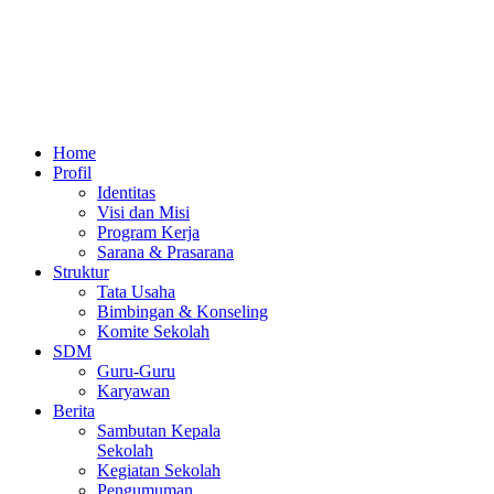
Home
Profil
Identitas
Visi dan Misi
Program Kerja
Sarana & Prasarana
Struktur
Tata Usaha
Bimbingan & Konseling
Komite Sekolah
SDM
Guru-Guru
Karyawan
Berita
Sambutan Kepala
Sekolah
Kegiatan Sekolah
Pengumuman