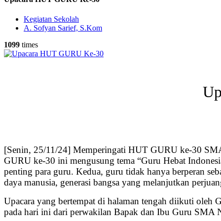
Kegiatan Sekolah
A. Sofyan Sarief, S.Kom
1099
times
Up
[Senin, 25/11/24] Memperingati HUT GURU ke-30 SMA N
GURU ke-30 ini mengusung tema “Guru Hebat Indonesia K
penting para guru. Kedua, guru tidak hanya berperan seb
daya manusia, generasi bangsa yang melanjutkan perjua
Upacara yang bertempat di halaman tengah diikuti oleh 
pada hari ini dari perwakilan Bapak dan Ibu Guru SMA N