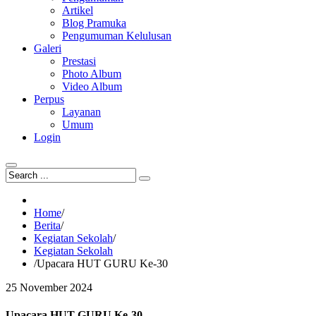
Artikel
Blog Pramuka
Pengumuman Kelulusan
Galeri
Prestasi
Photo Album
Video Album
Perpus
Layanan
Umum
Login
Home
/
Berita
/
Kegiatan Sekolah
/
Kegiatan Sekolah
/
Upacara HUT GURU Ke-30
25
November
2024
Upacara HUT GURU Ke-30