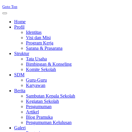
Goto Top
Home
Profil
Identitas
Visi dan Misi
Program Kerja
Sarana & Prasarana
Struktur
Tata Usaha
Bimbingan & Konseling
Komite Sekolah
SDM
Guru-Guru
Karyawan
Berita
Sambutan Kepala Sekolah
Kegiatan Sekolah
Pengumuman
Artikel
Blog Pramuka
Pengumuman Kelulusan
Galeri