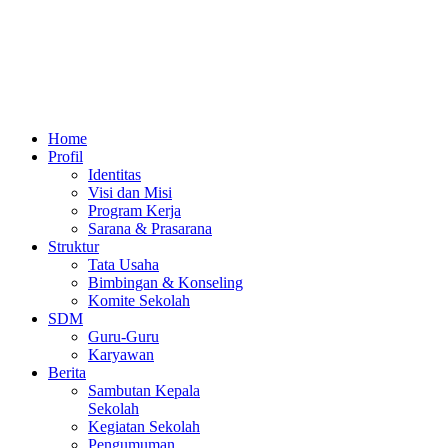
Home
Profil
Identitas
Visi dan Misi
Program Kerja
Sarana & Prasarana
Struktur
Tata Usaha
Bimbingan & Konseling
Komite Sekolah
SDM
Guru-Guru
Karyawan
Berita
Sambutan Kepala
Sekolah
Kegiatan Sekolah
Pengumuman