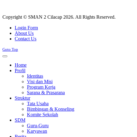
Copyright © SMAN 2 Cilacap 2026. All Rights Reserved.
Joomla! 3 Templates
Login Form
About Us
Contact Us
Goto Top
Home
Profil
Identitas
Visi dan Misi
Program Kerja
Sarana & Prasarana
Struktur
Tata Usaha
Bimbingan & Konseling
Komite Sekolah
SDM
Guru-Guru
Karyawan
Berita