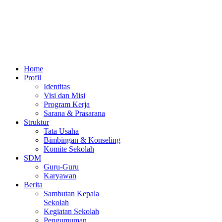
Home
Profil
Identitas
Visi dan Misi
Program Kerja
Sarana & Prasarana
Struktur
Tata Usaha
Bimbingan & Konseling
Komite Sekolah
SDM
Guru-Guru
Karyawan
Berita
Sambutan Kepala
Sekolah
Kegiatan Sekolah
Pengumuman