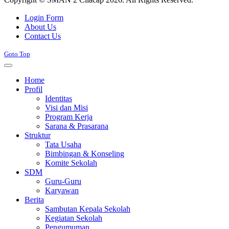
Joomla! 3 Templates
Login Form
About Us
Contact Us
Goto Top
Home
Profil
Identitas
Visi dan Misi
Program Kerja
Sarana & Prasarana
Struktur
Tata Usaha
Bimbingan & Konseling
Komite Sekolah
SDM
Guru-Guru
Karyawan
Berita
Sambutan Kepala Sekolah
Kegiatan Sekolah
Pengumuman