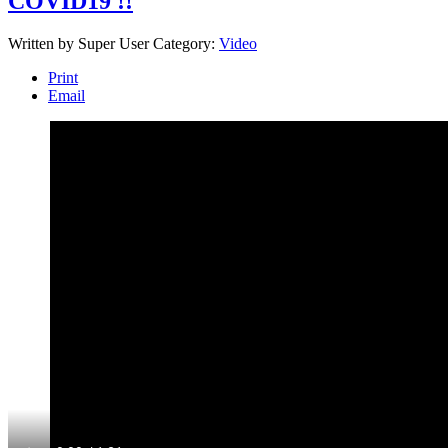
COVID19 !!
Written by
Super User
Category:
Video
Print
Email