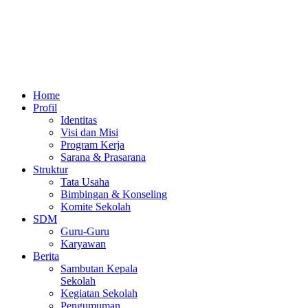
Home
Profil
Identitas
Visi dan Misi
Program Kerja
Sarana & Prasarana
Struktur
Tata Usaha
Bimbingan & Konseling
Komite Sekolah
SDM
Guru-Guru
Karyawan
Berita
Sambutan Kepala
Sekolah
Kegiatan Sekolah
Pengumuman