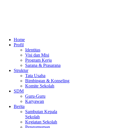
Home
Profil
Identitas
Visi dan Misi
Program Kerja
Sarana & Prasarana
Struktur
Tata Usaha
Bimbingan & Konseling
Komite Sekolah
SDM
Guru-Guru
Karyawan
Berita
Sambutan Kepala
Sekolah
Kegiatan Sekolah
Pengumuman