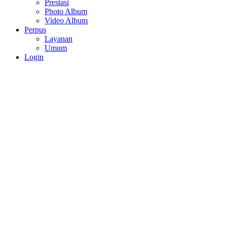
Prestasi
Photo Album
Video Album
Perpus
Layanan
Umum
Login