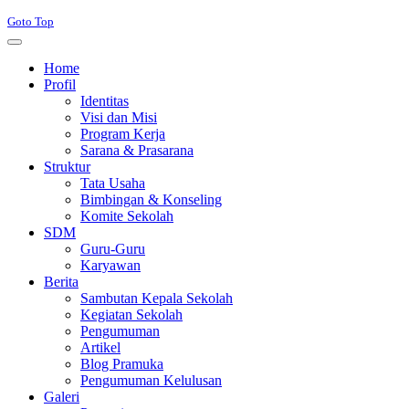
Goto Top
Home
Profil
Identitas
Visi dan Misi
Program Kerja
Sarana & Prasarana
Struktur
Tata Usaha
Bimbingan & Konseling
Komite Sekolah
SDM
Guru-Guru
Karyawan
Berita
Sambutan Kepala Sekolah
Kegiatan Sekolah
Pengumuman
Artikel
Blog Pramuka
Pengumuman Kelulusan
Galeri