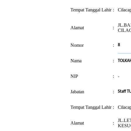
Tempat Tanggal Lahir
:
Cilaca
JL.BA
Alamat
:
CILA
Nomor
:
8
Nama
:
TOLKA
NIP
:
-
Jabatan
:
Staff T
Tempat Tanggal Lahir
:
Cilaca
JL.LE
Alamat
:
KESU