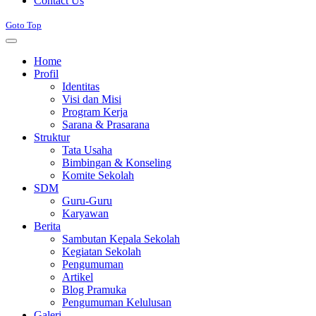
Contact Us
Goto Top
Home
Profil
Identitas
Visi dan Misi
Program Kerja
Sarana & Prasarana
Struktur
Tata Usaha
Bimbingan & Konseling
Komite Sekolah
SDM
Guru-Guru
Karyawan
Berita
Sambutan Kepala Sekolah
Kegiatan Sekolah
Pengumuman
Artikel
Blog Pramuka
Pengumuman Kelulusan
Galeri