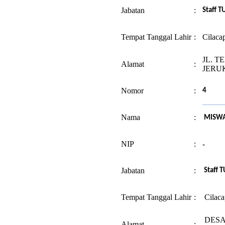
Jabatan
:
Staff T
Tempat Tanggal Lahir
:
Cilaca
JL. T
Alamat
:
JERU
Nomor
:
4
Nama
:
MISW
NIP
:
-
Jabatan
:
Staff T
Tempat Tanggal Lahir
:
Cilaca
DESA
Alamat
: