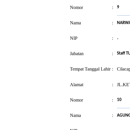
Nomor
:
9
Nama
:
NARW
NIP
:
-
Jabatan
:
Staff T
Tempat Tanggal Lahir
:
Cilaca
Alamat
:
JL.KE
Nomor
:
10
Nama
:
AGUNG