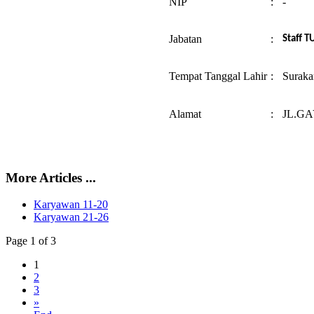
NIP
:
-
Jabatan
:
Staff T
Tempat Tanggal Lahir
:
Suraka
Alamat
:
JL.GA
More Articles ...
Karyawan 11-20
Karyawan 21-26
Page 1 of 3
1
2
3
»