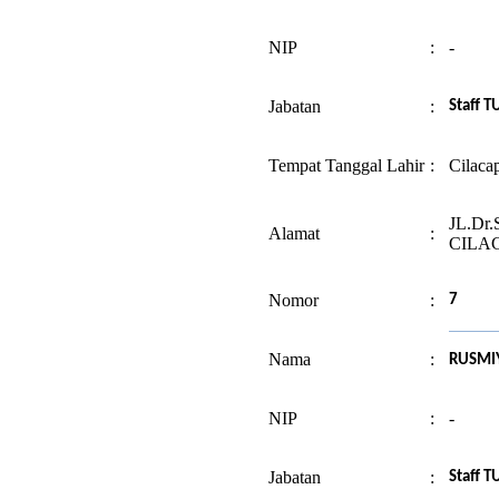
NIP
:
-
Jabatan
:
Staff T
Tempat Tanggal Lahir
:
Cilaca
JL.Dr
Alamat
:
CILA
Nomor
:
7
Nama
:
RUSMI
NIP
:
-
Jabatan
:
Staff T