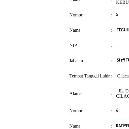
KEB
Nomor
:
5
Nama
:
TEGUH
NIP
:
-
Jabatan
:
Staff T
Tempat Tanggal Lahir
:
Cilaca
JL. D
Alamat
:
CILA
Nomor
:
6
Nama
:
RATIY