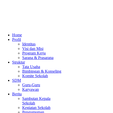
Home
Profil
Identitas
Visi dan Misi
Program Kerja
Sarana & Prasarana
Struktur
Tata Usaha
Bimbingan & Konseling
Komite Sekolah
SDM
Guru-Guru
Karyawan
Berita
Sambutan Kepala
Sekolah
Kegiatan Sekolah
Pengumuman