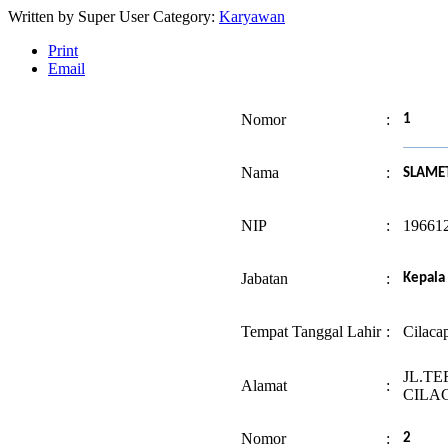
Written by
Super User
Category:
Karyawan
Print
Email
Nomor
:
1
Nama
:
SLAMET
NIP
:
19661
Jabatan
:
Kepala
Tempat Tanggal Lahir
:
Cilaca
JL.TE
Alamat
:
CILA
Nomor
:
2