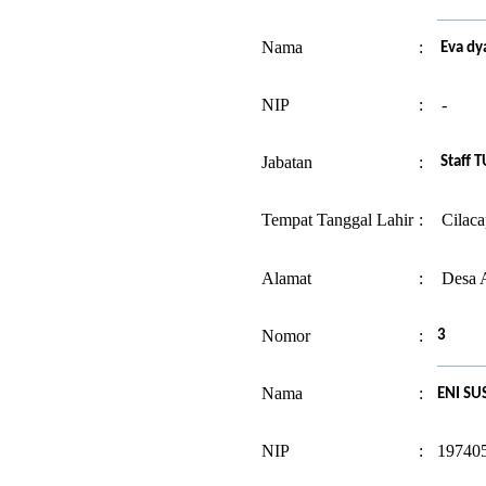
Nama
:
Eva dy
NIP
:
-
Jabatan
:
Staff 
Tempat Tanggal Lahir
:
Cilaca
Alamat
:
Desa A
Nomor
:
3
Nama
:
ENI SU
NIP
:
19740