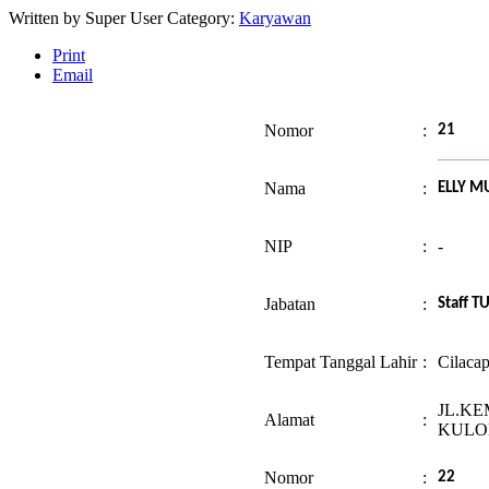
Written by
Super User
Category:
Karyawan
Print
Email
Nomor
:
21
Nama
:
ELLY M
NIP
:
-
Jabatan
:
Staff T
Tempat Tanggal Lahir
:
Cilaca
JL.KE
Alamat
:
KULO
Nomor
:
22