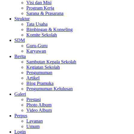
Visi dan Misi
Program Kerja
Sarana & Prasarana
Struktur
Tata Usaha
Bimbingan & Konseling
Komite Sekolah
SDM
Guru-Guru
Karyawan
Berita
Sambutan Kepala Sekolah
Kegiatan Sekolah
Pengumuman
Artikel
Blog Pramuka
Pengumuman Kelulusan
Galeri
Prestasi
Photo Album
Video Album
Perpus
Layanan
Umum
Login