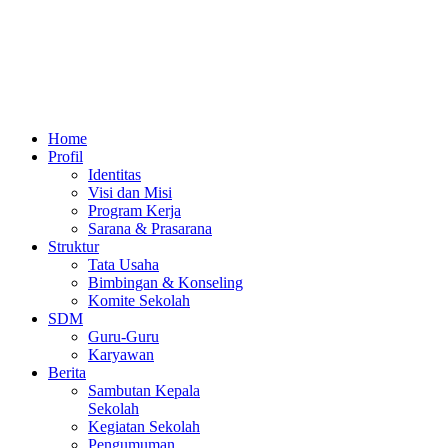
Home
Profil
Identitas
Visi dan Misi
Program Kerja
Sarana & Prasarana
Struktur
Tata Usaha
Bimbingan & Konseling
Komite Sekolah
SDM
Guru-Guru
Karyawan
Berita
Sambutan Kepala
Sekolah
Kegiatan Sekolah
Pengumuman