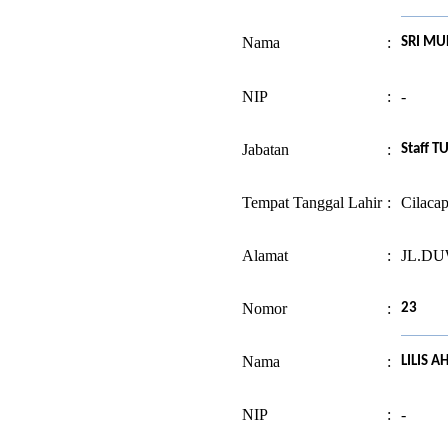
Nama
:
SRI MU
NIP
:
-
Jabatan
:
Staff T
Tempat Tanggal Lahir
:
Cilaca
Alamat
:
JL.D
Nomor
:
23
Nama
:
LILIS A
NIP
:
-