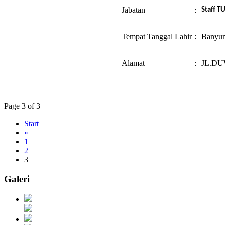
Jabatan
:
Staff T
Tempat Tanggal Lahir
:
Banyum
Alamat
:
JL.D
Page 3 of 3
Start
«
1
2
3
Galeri