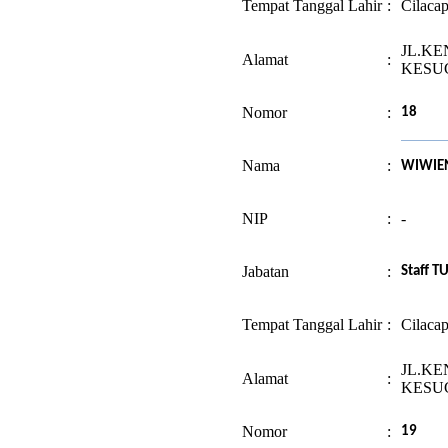
Tempat Tanggal Lahir
:
Cilaca
JL.KE
Alamat
:
KESU
Nomor
:
18
Nama
:
WIWIEN
NIP
:
-
Jabatan
:
Staff T
Tempat Tanggal Lahir
:
Cilacap
JL.KE
Alamat
:
KESU
Nomor
:
19