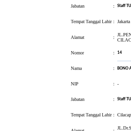
Jabatan
:
Staff T
Tempat Tanggal Lahir
:
Jakart
JL.PE
Alamat
:
CILA
Nomor
:
14
Nama
:
BONO A
NIP
:
-
Jabatan
:
Staff T
Tempat Tanggal Lahir
:
Cilaca
JL.Dr
Alamat
: