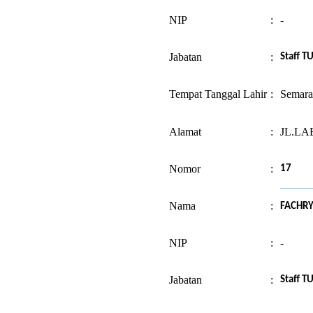
NIP
:
-
Jabatan
:
Staff T
Tempat Tanggal Lahir
:
Semara
Alamat
:
JL.LA
Nomor
:
17
Nama
:
FACHRY
NIP
:
-
Jabatan
:
Staff T