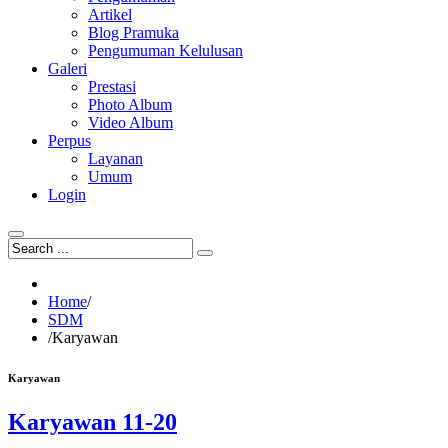
Artikel
Blog Pramuka
Pengumuman Kelulusan
Galeri
Prestasi
Photo Album
Video Album
Perpus
Layanan
Umum
Login
Home
/
SDM
/
Karyawan
Karyawan
Karyawan 11-20