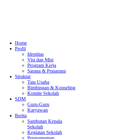
Home
Profil
Identitas
Visi dan Misi
Program Kerja
Sarana & Prasarana
Struktur
Tata Usaha
Bimbingan & Konseling
Komite Sekolah
SDM
Guru-Guru
Karyawan
Berita
Sambutan Kepala
Sekolah
Kegiatan Sekolah
Pengumuman