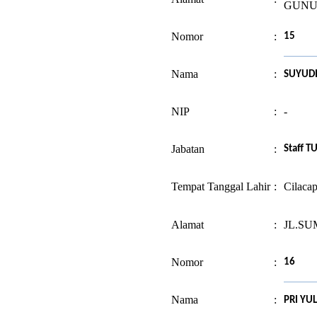
GUNU
Nomor
:
15
Nama
:
SUYUD
NIP
:
-
Jabatan
:
Staff T
Tempat Tanggal Lahir
:
Cilacap
Alamat
:
JL.SU
Nomor
:
16
Nama
:
PRI YU