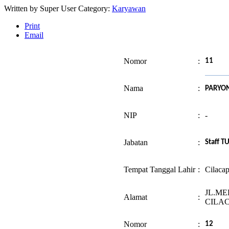
Written by
Super User
Category:
Karyawan
Print
Email
Nomor
:
11
Nama
:
PARYO
NIP
:
-
Jabatan
:
Staff T
Tempat Tanggal Lahir
:
Cilaca
JL.ME
Alamat
:
CILA
Nomor
:
12