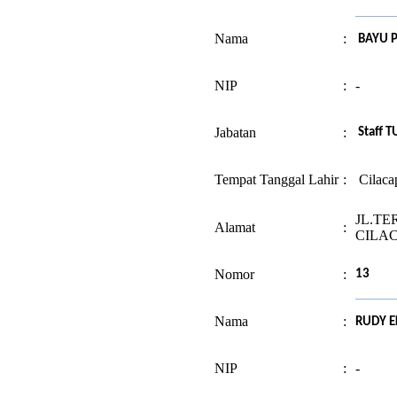
Nama
:
BAYU 
NIP
:
-
Jabatan
:
Staff T
Tempat Tanggal Lahir
:
Cilaca
JL.TE
Alamat
:
CILA
Nomor
:
13
Nama
:
RUDY 
NIP
:
-