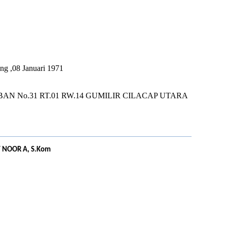
U
ng ,08 Januari 1971
BAN No.31 RT.01 RW.14 GUMILIR CILACAP UTARA
 NOOR A, S.Kom
U