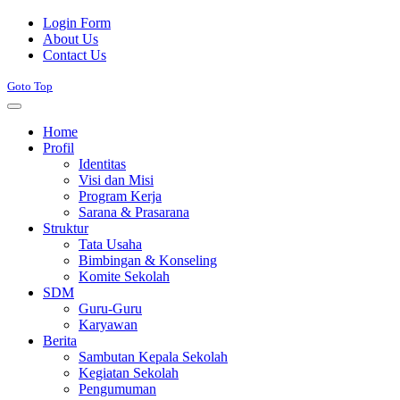
Joomla! 3 Templates
Login Form
About Us
Contact Us
Goto Top
Home
Profil
Identitas
Visi dan Misi
Program Kerja
Sarana & Prasarana
Struktur
Tata Usaha
Bimbingan & Konseling
Komite Sekolah
SDM
Guru-Guru
Karyawan
Berita
Sambutan Kepala Sekolah
Kegiatan Sekolah
Pengumuman