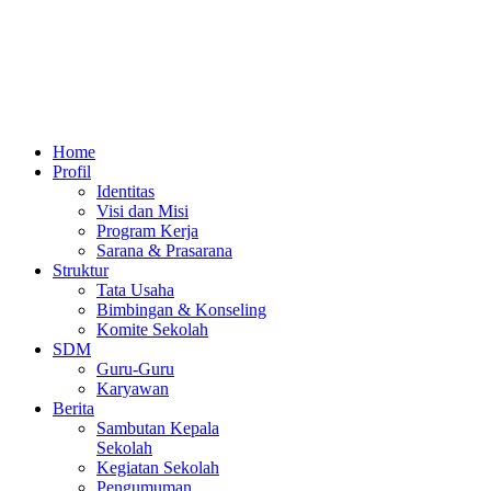
Home
Profil
Identitas
Visi dan Misi
Program Kerja
Sarana & Prasarana
Struktur
Tata Usaha
Bimbingan & Konseling
Komite Sekolah
SDM
Guru-Guru
Karyawan
Berita
Sambutan Kepala
Sekolah
Kegiatan Sekolah
Pengumuman