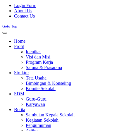
Joomla! 3 Templates
Login Form
About Us
Contact Us
Goto Top
Home
Profil
Identitas
Visi dan Misi
Program Kerja
Sarana & Prasarana
Struktur
Tata Usaha
Bimbingan & Konseling
Komite Sekolah
SDM
Guru-Guru
Karyawan
Berita
Sambutan Kepala Sekolah
Kegiatan Sekolah
Pengumuman
Artikel