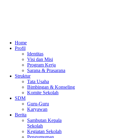
Home
Profil
Identitas
Visi dan Misi
Program Kerja
Sarana & Prasarana
Struktur
Tata Usaha
Bimbingan & Konseling
Komite Sekolah
SDM
Guru-Guru
Karyawan
Berita
Sambutan Kepala
Sekolah
Kegiatan Sekolah
Pengumuman