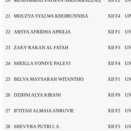
20
MUHAMMAD FATHAN ABDURRAZZAQ
XII F2
UP
21
MOUZYA SYALWA KHOIRUNNISA
XII F4
UP
22
ARSYA AFRIDHA APRILIA
XII F1
UN
23
ZAKY RAKAN AL FATAH
XII F3
UN
24
SHEILLA YONIVE PALEVI
XII F4
UN
25
BELVA MAYSARAH WITANTHO
XII F1
UN
26
DZIHNI ALYA KIRANI
XII F9
UN
27
IFTITAH ALMAIA ANRUVIE
XII F2
UN
28
SHEVYRA PUTRI I. A
XII F3
UN