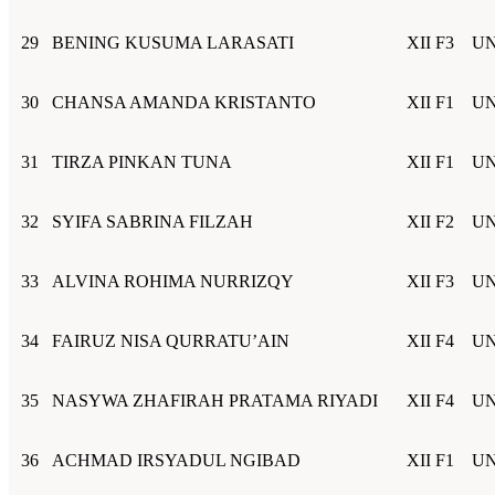
29
BENING KUSUMA LARASATI
XII F3
UN
30
CHANSA AMANDA KRISTANTO
XII F1
UN
31
TIRZA PINKAN TUNA
XII F1
UN
32
SYIFA SABRINA FILZAH
XII F2
UN
33
ALVINA ROHIMA NURRIZQY
XII F3
UN
34
FAIRUZ NISA QURRATU’AIN
XII F4
UN
35
NASYWA ZHAFIRAH PRATAMA RIYADI
XII F4
UN
36
ACHMAD IRSYADUL NGIBAD
XII F1
UN