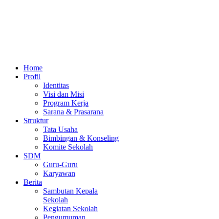
Home
Profil
Identitas
Visi dan Misi
Program Kerja
Sarana & Prasarana
Struktur
Tata Usaha
Bimbingan & Konseling
Komite Sekolah
SDM
Guru-Guru
Karyawan
Berita
Sambutan Kepala
Sekolah
Kegiatan Sekolah
Pengumuman