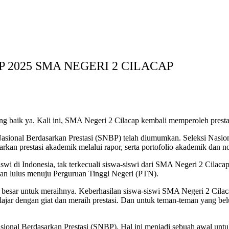
P 2025 SMA NEGERI 2 CILACAP
baik ya. Kali ini, SMA Negeri 2 Cilacap kembali memperoleh prestasi
sional Berdasarkan Prestasi (SNBP) telah diumumkan. Seleksi Nasion
sarkan prestasi akademik melalui rapor, serta portofolio akademik dan 
a-siswi di Indonesia, tak terkecuali siswa-siswi dari SMA Negeri 2 Ci
akan lulus menuju Perguruan Tinggi Negeri (PTN).
ng besar untuk meraihnya. Keberhasilan siswa-siswi SMA Negeri 2 Cila
belajar dengan giat dan meraih prestasi. Dan untuk teman-teman yang b
sional Berdasarkan Prestasi (SNBP). Hal ini menjadi sebuah awal untu