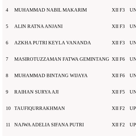
4
MUHAMMAD NABIL MAKARIM
XII F3
UN
5
ALIN RATNA ANJANI
XII F3
UN
6
AZKHA PUTRI KEYLA VANANDA
XII F3
UN
7
MASIROTUZZAMAN FATWA GEMINTANG
XII F6
UN
8
MUHAMMAD BINTANG WIJAYA
XII F6
UN
9
RAIHAN SURYA AJI
XII F5
UN
10
TAUFIQURRAKHMAN
XII F2
UP
11
NAJWA ADELIA SIFANA PUTRI
XII F2
UP