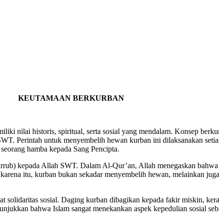
KEUTAMAAN BERKURBAN
ki nilai historis, spiritual, serta sosial yang mendalam. Konsep berku
WT. Perintah untuk menyembelih hewan kurban ini dilaksanakan setiap
n seorang hamba kepada Sang Pencipta.
aqarrub) kepada Allah SWT. Dalam Al-Qur’an, Allah menegaskan bahw
 karena itu, kurban bukan sekadar menyembelih hewan, melainkan jug
t solidaritas sosial. Daging kurban dibagikan kepada fakir miskin, ke
enunjukkan bahwa Islam sangat menekankan aspek kepedulian sosial seb