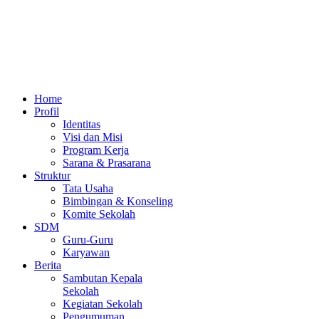
Home
Profil
Identitas
Visi dan Misi
Program Kerja
Sarana & Prasarana
Struktur
Tata Usaha
Bimbingan & Konseling
Komite Sekolah
SDM
Guru-Guru
Karyawan
Berita
Sambutan Kepala
Sekolah
Kegiatan Sekolah
Pengumuman