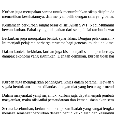
Kurban juga merupakan sarana untuk menumbuhkan sikap disiplin da
memastikan kesehatannya, dan menyembelih dengan cara yang benar. 
Keutamaan berkurban sangat besar di sisi Allah SWT. Nabi Muhamma
hewan kurban. Pahala yang didapatkan dari setiap helai rambut hewa
Berkurban juga merupakan bentuk syiar Islam. Dengan pelaksanaan ku
Ini menjadi pelajaran berharga terutama bagi generasi muda untuk m
Dalam konteks kekinian, kurban juga bisa menjadi sarana pemberd
dampak ekonomi yang signifikan. Dengan demikian, kurban tidak hanya
Kurban juga mengajarkan pentingnya ikhlas dalam beramal. Hewan ya
segala bentuk amal harus dilandasi dengan niat yang benar agar mend
Dalam masyarakat yang majemuk, kurban juga dapat menjadi jembata
masyarakat, maka nilai-nilai persaudaraan dan kemanusiaan akan se
Secara keseluruhan, berkurban merupakan ibadah yang sangat lengkap
menjaga semangat berkurban dengan penuh keikhlasan dan kesungguhan,