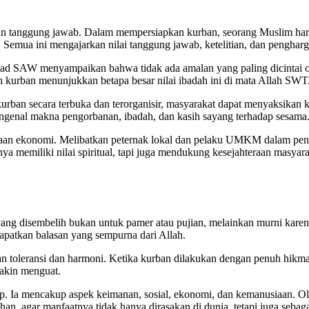
n tanggung jawab. Dalam mempersiapkan kurban, seorang Muslim harus
Semua ini mengajarkan nilai tanggung jawab, ketelitian, dan penghar
d SAW menyampaikan bahwa tidak ada amalan yang paling dicintai ole
n kurban menunjukkan betapa besar nilai ibadah ini di mata Allah SWT
rban secara terbuka dan terorganisir, masyarakat dapat menyaksikan k
engenal makna pengorbanan, ibadah, dan kasih sayang terhadap sesama
ayaan ekonomi. Melibatkan peternak lokal dan pelaku UMKM dalam p
 memiliki nilai spiritual, tapi juga mendukung kesejahteraan masyara
ng disembelih bukan untuk pamer atau pujian, melainkan murni karen
apatkan balasan yang sempurna dari Allah.
n toleransi dan harmoni. Ketika kurban dilakukan dengan penuh hikma
makin menguat.
. Ia mencakup aspek keimanan, sosial, ekonomi, dan kemanusiaan. Oleh
 agar manfaatnya tidak hanya dirasakan di dunia, tetapi juga sebagai