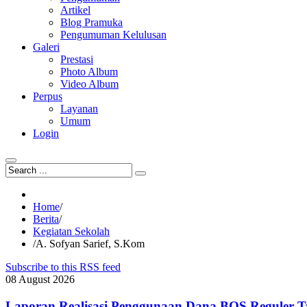
Artikel
Blog Pramuka
Pengumuman Kelulusan
Galeri
Prestasi
Photo Album
Video Album
Perpus
Layanan
Umum
Login
Home
/
Berita
/
Kegiatan Sekolah
/
A. Sofyan Sarief, S.Kom
Subscribe to this RSS feed
08
August
2026
Laporan Realisasi Penggunaan Dana BOS Reguler T