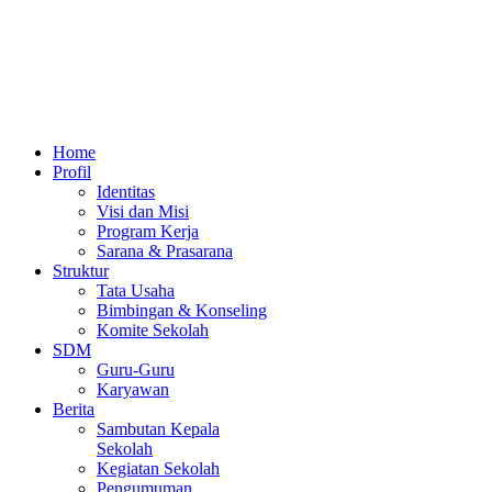
Home
Profil
Identitas
Visi dan Misi
Program Kerja
Sarana & Prasarana
Struktur
Tata Usaha
Bimbingan & Konseling
Komite Sekolah
SDM
Guru-Guru
Karyawan
Berita
Sambutan Kepala
Sekolah
Kegiatan Sekolah
Pengumuman