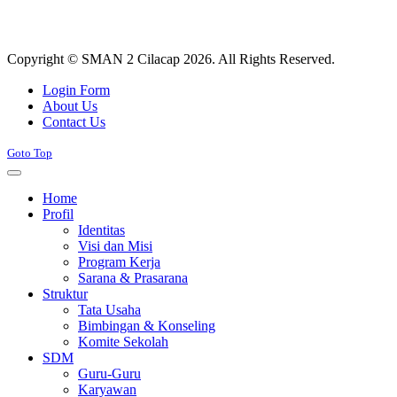
Copyright © SMAN 2 Cilacap 2026. All Rights Reserved.
Joomla! 3 Templates
Login Form
About Us
Contact Us
Goto Top
Home
Profil
Identitas
Visi dan Misi
Program Kerja
Sarana & Prasarana
Struktur
Tata Usaha
Bimbingan & Konseling
Komite Sekolah
SDM
Guru-Guru
Karyawan