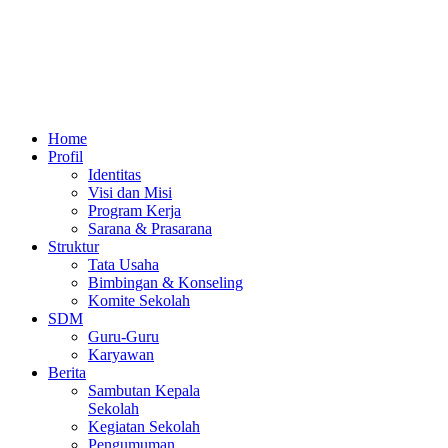
Home
Profil
Identitas
Visi dan Misi
Program Kerja
Sarana & Prasarana
Struktur
Tata Usaha
Bimbingan & Konseling
Komite Sekolah
SDM
Guru-Guru
Karyawan
Berita
Sambutan Kepala
Sekolah
Kegiatan Sekolah
Pengumuman