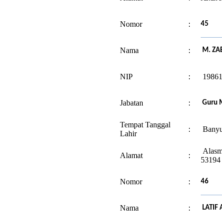
Nomor
:
45
Nama
:
M. ZAE
NIP
:
19861
Jabatan
:
Guru 
Tempat Tanggal
:
Banyu
Lahir
Alasm
Alamat
:
53194
Nomor
:
46
Nama
:
LATIF