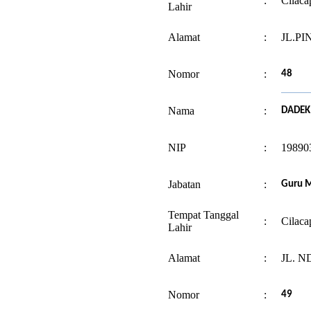
:
Cilaca
Lahir
Alamat
:
JL.PI
Nomor
:
48
Nama
:
DADEK 
NIP
:
19890
Jabatan
:
Guru M
Tempat Tanggal
:
Cilaca
Lahir
Alamat
:
JL. 
Nomor
:
49