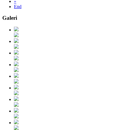
»
End
Galeri