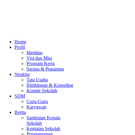
Home
Profil
Identitas
Visi dan Misi
Program Kerja
Sarana & Prasarana
Struktur
Tata Usaha
Bimbingan & Konseling
Komite Sekolah
SDM
Guru-Guru
Karyawan
Berita
Sambutan Kepala
Sekolah
Kegiatan Sekolah
Pengumuman