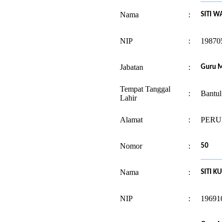
Nama
:
SITI W
NIP
:
19870
Jabatan
:
Guru M
Tempat Tanggal
:
Bantul
Lahir
Alamat
:
PERUM
Nomor
:
50
Nama
:
SITI K
NIP
:
19691