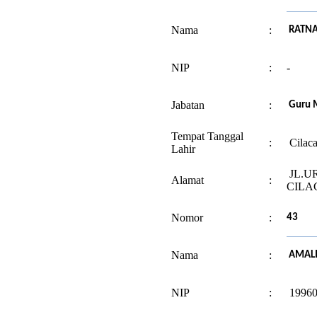
Nama
:
RATNA
NIP
:
-
Jabatan
:
Guru M
Tempat Tanggal
:
Cilaca
Lahir
JL.UR
Alamat
:
CILA
Nomor
:
43
Nama
:
AMALI
NIP
:
19960