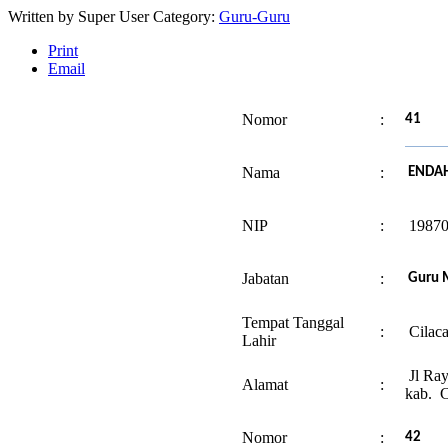
Written by
Super User
Category:
Guru-Guru
Print
Email
Nomor
:
41
Nama
:
ENDAH
NIP
:
19870
Jabatan
:
Guru M
Tempat Tanggal
:
Cilaca
Lahir
Jl Ray
Alamat
:
kab. C
Nomor
:
42