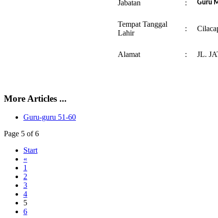
Jabatan
:
Guru 
Tempat Tanggal
:
Cilaca
Lahir
Alamat
:
JL. J
More Articles ...
Guru-guru 51-60
Page 5 of 6
Start
«
1
2
3
4
5
6