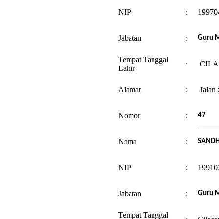
NIP
:
19970
Jabatan
:
Guru M
Tempat Tanggal
:
CILAC
Lahir
Alamat
:
Jalan 
Nomor
:
47
Nama
:
SANDHY
NIP
:
19910
Jabatan
:
Guru 
Tempat Tanggal