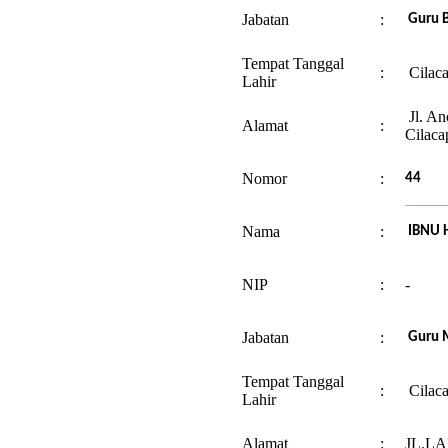
Jabatan
:
Guru B
Tempat Tanggal
:
Cilaca
Lahir
Jl. An
Alamat
:
Cilaca
Nomor
:
44
Nama
:
IBNU H
NIP
:
-
Jabatan
:
Guru 
Tempat Tanggal
:
Cilaca
Lahir
Alamat
:
JL.L