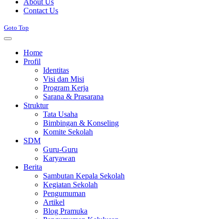
About Us
Contact Us
Goto Top
Home
Profil
Identitas
Visi dan Misi
Program Kerja
Sarana & Prasarana
Struktur
Tata Usaha
Bimbingan & Konseling
Komite Sekolah
SDM
Guru-Guru
Karyawan
Berita
Sambutan Kepala Sekolah
Kegiatan Sekolah
Pengumuman
Artikel
Blog Pramuka