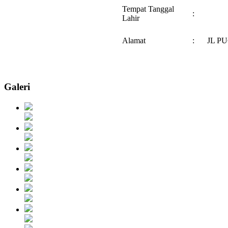
Tempat Tanggal
:
Lahir
Alamat
:
JL PU
Galeri