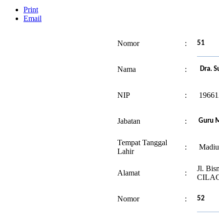
Print
Email
Nomor
:
51
Nama
:
Dra. Su
NIP
:
19661
Jabatan
:
Guru 
Tempat Tanggal
:
Madiu
Lahir
Jl. Bi
Alamat
:
CILA
Nomor
:
52