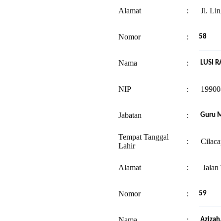
Alamat
:
Jl. L
Nomor
:
58
Nama
:
LUSI R
NIP
:
19900
Jabatan
:
Guru M
Tempat Tanggal
:
Cilaca
Lahir
Alamat
:
Jalan 
Nomor
:
59
Nama
:
Azizah,