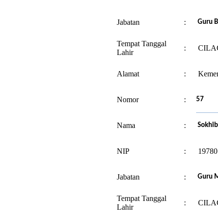
Jabatan
:
Guru 
Tempat Tanggal
:
CILAC
Lahir
Alamat
:
Kemer
Nomor
:
57
Nama
:
Sokhib
NIP
:
19780
Jabatan
:
Guru 
Tempat Tanggal
:
CILAC
Lahir