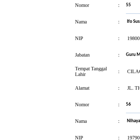
Nomor
:
55
Nama
:
Ifo Sus
NIP
:
19800
Jabatan
:
Guru 
Tempat Tanggal
:
CILAC
Lahir
Alamat
:
JL. T
Nomor
:
56
Nama
:
Nihayat
NIP
:
19790