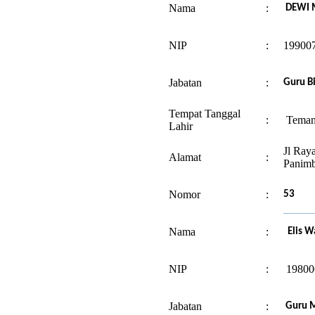
Nama
:
DEWI M
NIP
:
19900
Jabatan
:
Guru B
Tempat Tanggal
:
Teman
Lahir
Jl Ray
Alamat
:
Panimb
Nomor
:
53
Nama
:
Elis Wa
NIP
:
19800
Jabatan
:
Guru 