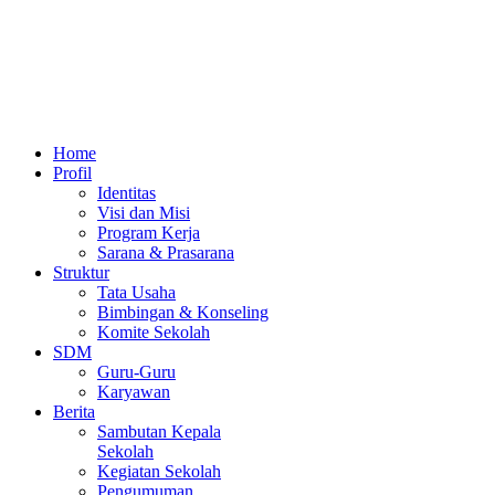
Home
Profil
Identitas
Visi dan Misi
Program Kerja
Sarana & Prasarana
Struktur
Tata Usaha
Bimbingan & Konseling
Komite Sekolah
SDM
Guru-Guru
Karyawan
Berita
Sambutan Kepala
Sekolah
Kegiatan Sekolah
Pengumuman