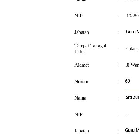
NIP
:
19880
Jabatan
:
Guru M
Tempat Tanggal
:
Cilaca
Lahir
Alamat
:
Jl.Wan
Nomor
:
60
Nama
:
Siti Zu
NIP
:
-
Jabatan
:
Guru M