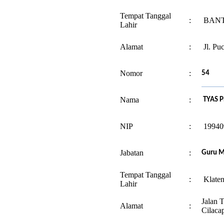
Tempat Tanggal
:
BANTU
Lahir
Alamat
:
Jl. Pu
Nomor
:
54
Nama
:
TYAS P
NIP
:
19940
Jabatan
:
Guru M
Tempat Tanggal
:
Klaten
Lahir
Jalan 
Alamat
:
Cilaca