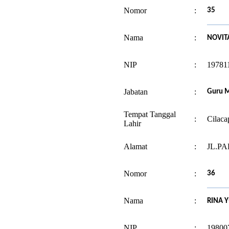
Nomor
:
35
Nama
:
NOVITA
NIP
:
19781
Jabatan
:
Guru M
Tempat Tanggal
:
Cilaca
Lahir
Alamat
:
JL.PA
Nomor
:
36
Nama
:
RINA Y
NIP
:
19800