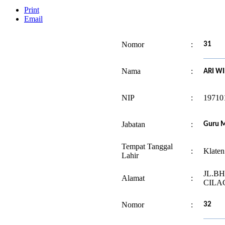
Print
Email
Nomor
:
31
Nama
:
ARI WI
NIP
:
19710
Jabatan
:
Guru M
Tempat Tanggal
:
Klaten
Lahir
JL.B
Alamat
:
CILA
Nomor
:
32