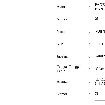
PANE
Alamat
:
BAN
Nomor
:
38
Nama
:
PUJI N
NIP
:
19811
Jabatan
:
Guru M
Tempat Tanggal
:
Cilaca
Lahir
JL.K
Alamat
:
CILA
Nomor
:
39