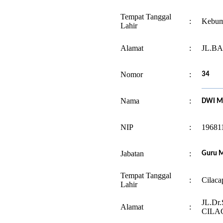
Tempat Tanggal
:
Kebume
Lahir
Alamat
:
JL.B
Nomor
:
34
Nama
:
DWI M
NIP
:
19681
Jabatan
:
Guru M
Tempat Tanggal
:
Cilaca
Lahir
JL.D
Alamat
:
CILA