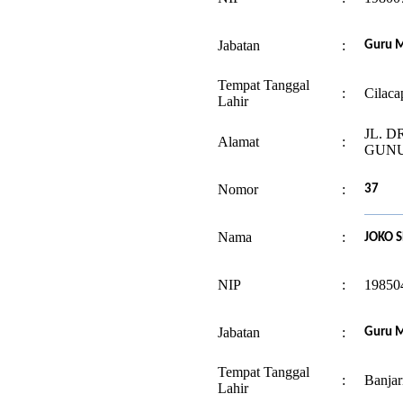
Jabatan
:
Guru 
Tempat Tanggal
:
Cilaca
Lahir
JL. D
Alamat
:
GUNU
Nomor
:
37
Nama
:
JOKO 
NIP
:
19850
Jabatan
:
Guru M
Tempat Tanggal
:
Banjar
Lahir