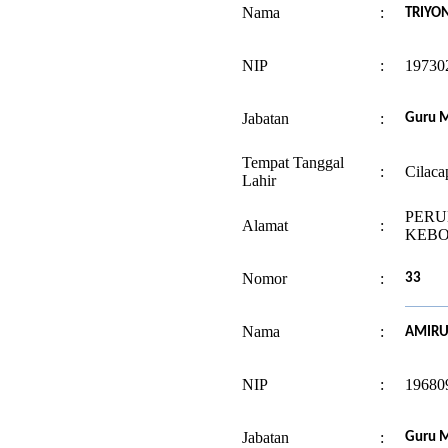
Nama
:
TRIYO
NIP
:
19730
Jabatan
:
Guru M
Tempat Tanggal
:
Cilaca
Lahir
PERUM
Alamat
:
KEBO
Nomor
:
33
Nama
:
AMIRUD
NIP
:
19680
Jabatan
:
Guru 