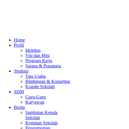
Home
Profil
Identitas
Visi dan Misi
Program Kerja
Sarana & Prasarana
Struktur
Tata Usaha
Bimbingan & Konseling
Komite Sekolah
SDM
Guru-Guru
Karyawan
Berita
Sambutan Kepala
Sekolah
Kegiatan Sekolah
Pengumuman