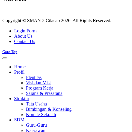
Copyright © SMAN 2 Cilacap 2026. All Rights Reserved.
Joomla! 3 Templates
Login Form
About Us
Contact Us
Goto Top
Home
Profil
Identitas
Visi dan Misi
Program Kerja
Sarana & Prasarana
Struktur
Tata Usaha
Bimbingan & Konseling
Komite Sekolah
SDM
Guru-Guru
Karyawan