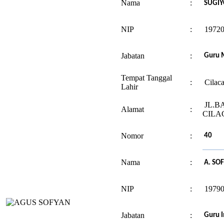
Nama
:
SUGIY
NIP
:
19720
Jabatan
:
Guru M
Tempat Tanggal
:
Cilaca
Lahir
JL.B
Alamat
:
CILA
Nomor
:
40
Nama
:
A. SOF
NIP
:
19790
Jabatan
:
Guru I