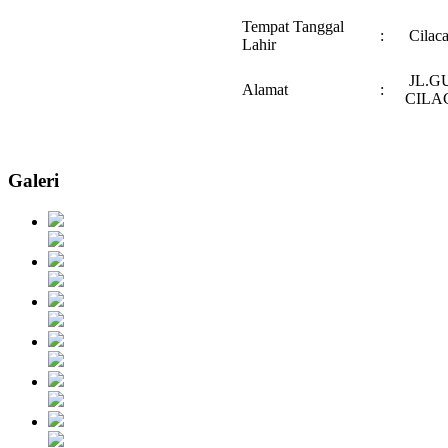
Tempat Tanggal
:
Cilaca
Lahir
JL.G
Alamat
:
CILA
Galeri