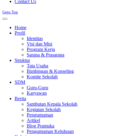
Contact Us
Goto Top
Home
Profil
Identitas
Visi dan Misi
Program Kerja
Sarana & Prasarana
Struktur
Tata Usaha
Bimbingan & Konseling
Komite Sekolah
SDM
Guru-Guru
Karyawan
Berita
Sambutan Kepala Sekolah
Kegiatan Sekolah
Pengumuman
Artikel
Blog Pramuka
Pengumuman Kelulusan