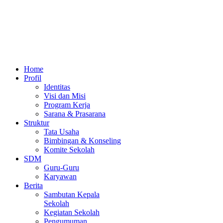
Home
Profil
Identitas
Visi dan Misi
Program Kerja
Sarana & Prasarana
Struktur
Tata Usaha
Bimbingan & Konseling
Komite Sekolah
SDM
Guru-Guru
Karyawan
Berita
Sambutan Kepala
Sekolah
Kegiatan Sekolah
Pengumuman