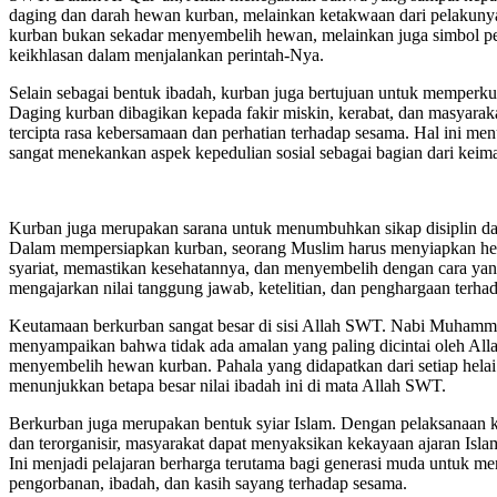
daging dan darah hewan kurban, melainkan ketakwaan dari pelakunya
kurban bukan sekadar menyembelih hewan, melainkan juga simbol p
keikhlasan dalam menjalankan perintah-Nya.
Selain sebagai bentuk ibadah, kurban juga bertujuan untuk memperkuat 
Daging kurban dibagikan kepada fakir miskin, kerabat, dan masyara
tercipta rasa kebersamaan dan perhatian terhadap sesama. Hal ini m
sangat menekankan aspek kepedulian sosial sebagai bagian dari keim
Kurban juga merupakan sarana untuk menumbuhkan sikap disiplin d
Dalam mempersiapkan kurban, seorang Muslim harus menyiapkan hew
syariat, memastikan kesehatannya, dan menyembelih dengan cara yan
mengajarkan nilai tanggung jawab, ketelitian, dan penghargaan terh
Keutamaan berkurban sangat besar di sisi Allah SWT. Nabi Muha
menyampaikan bahwa tidak ada amalan yang paling dicintai oleh Allah
menyembelih hewan kurban. Pahala yang didapatkan dari setiap hela
menunjukkan betapa besar nilai ibadah ini di mata Allah SWT.
Berkurban juga merupakan bentuk syiar Islam. Dengan pelaksanaan k
dan terorganisir, masyarakat dapat menyaksikan kekayaan ajaran Isla
Ini menjadi pelajaran berharga terutama bagi generasi muda untuk m
pengorbanan, ibadah, dan kasih sayang terhadap sesama.