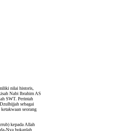
ki nilai historis,
 kisah Nabi Ibrahim AS
lah SWT. Perintah
Dzulhijjah sebagai
a ketakwaan seorang
arrub) kepada Allah
ada-Nya bukanlah