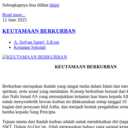
Selengkapnya bisa dilihat
disini
Read more...
12
June
2025
KEUTAMAAN BERKURBAN
A. Sofyan Sarief, S.Kom
Kegiatan Sekolah
KEUTAMAAN BERKURBAN
Berkurban merupakan ibadah yang sangat mulia dalam Islam dan memili
spiritual, serta sosial yang mendalam. Konsep berkurban berasal dari
dan Nabi Ismail AS yang menunjukkan ketaatan luar biasa kepada Al
untuk menyembelih hewan kurban ini dilaksanakan setiap tanggal 10 
bagian dari perayaan Idul Adha, dan menjadi bentuk pengabdian sert
hamba kepada Sang Pencipta.
Tujuan utama dari ibadah kurban adalah untuk mendekatkan diri (taq
SWT. Dalam Al-Qur’an, Allah menegaskan bahwa yang sampai kep