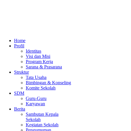
Home
Profil
Identitas
Visi dan Misi
Program Kerja
Sarana & Prasarana
Struktur
Tata Usaha
Bimbingan & Konseling
Komite Sekolah
SDM
Guru-Guru
Karyawan
Berita
Sambutan Kepala
Sekolah
Kegiatan Sekolah
Pengumuman