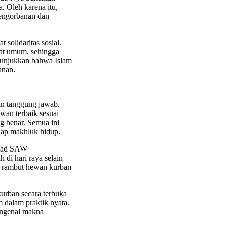
. Oleh karena itu,
engorbanan dan
solidaritas sosial.
kat umum, sehingga
enunjukkan bahwa Islam
anan.
an tanggung jawab.
an terbaik sesuai
g benar. Semua ini
adap makhluk hidup.
mmad SAW
 di hari raya selain
i rambut hewan kurban
urban secara terbuka
m dalam praktik nyata.
engenal makna