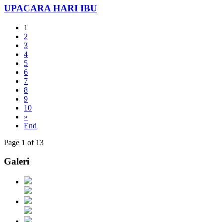
UPACARA HARI IBU
1
2
3
4
5
6
7
8
9
10
»
End
Page 1 of 13
Galeri