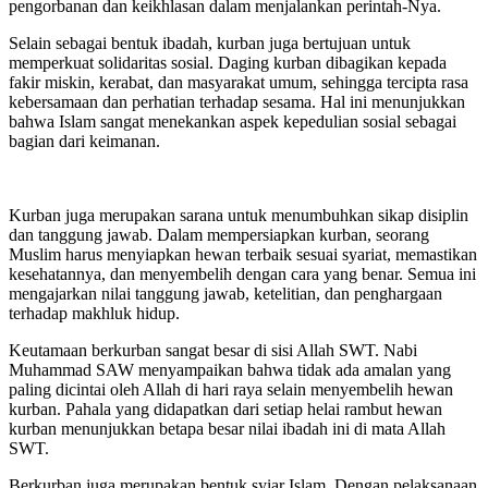
pengorbanan dan keikhlasan dalam menjalankan perintah-Nya.
Selain sebagai bentuk ibadah, kurban juga bertujuan untuk
memperkuat solidaritas sosial. Daging kurban dibagikan kepada
fakir miskin, kerabat, dan masyarakat umum, sehingga tercipta rasa
kebersamaan dan perhatian terhadap sesama. Hal ini menunjukkan
bahwa Islam sangat menekankan aspek kepedulian sosial sebagai
bagian dari keimanan.
Kurban juga merupakan sarana untuk menumbuhkan sikap disiplin
dan tanggung jawab. Dalam mempersiapkan kurban, seorang
Muslim harus menyiapkan hewan terbaik sesuai syariat, memastikan
kesehatannya, dan menyembelih dengan cara yang benar. Semua ini
mengajarkan nilai tanggung jawab, ketelitian, dan penghargaan
terhadap makhluk hidup.
Keutamaan berkurban sangat besar di sisi Allah SWT. Nabi
Muhammad SAW menyampaikan bahwa tidak ada amalan yang
paling dicintai oleh Allah di hari raya selain menyembelih hewan
kurban. Pahala yang didapatkan dari setiap helai rambut hewan
kurban menunjukkan betapa besar nilai ibadah ini di mata Allah
SWT.
Berkurban juga merupakan bentuk syiar Islam. Dengan pelaksanaan