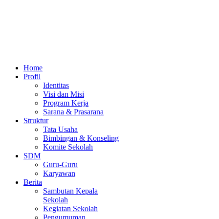
Home
Profil
Identitas
Visi dan Misi
Program Kerja
Sarana & Prasarana
Struktur
Tata Usaha
Bimbingan & Konseling
Komite Sekolah
SDM
Guru-Guru
Karyawan
Berita
Sambutan Kepala
Sekolah
Kegiatan Sekolah
Pengumuman