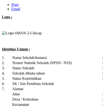
Print
Email
Logo :
Identitas Umum :
1.
Nama Sekolah/Instansi
:
2.
Nomor Statistik Sekolah (NPSN / NSS)
:
3.
Status Sekolah
:
4.
Sekolah dibuka tahun
:
5.
Status Kepemilikan
:
6.
SK / Izin Pendirian Sekolah
7.
Alamat
Jalan
:
Desa / Kelurahan
:
Kecamatan
: