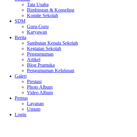
Tata Usaha
Bimbingan & Konseling
Komite Sekolah
SDM
Guru-Guru
Karyawan
Berita
Sambutan Kepala Sekolah
Kegiatan Sekolah
Pengumuman
Artikel
Blog Pramuka
Pengumuman Kelulusan
Galeri
Prestasi
Photo Album
Video Album
Perpus
Layanan
Umum
Login