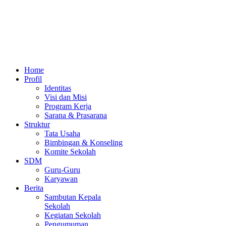
Home
Profil
Identitas
Visi dan Misi
Program Kerja
Sarana & Prasarana
Struktur
Tata Usaha
Bimbingan & Konseling
Komite Sekolah
SDM
Guru-Guru
Karyawan
Berita
Sambutan Kepala
Sekolah
Kegiatan Sekolah
Pengumuman