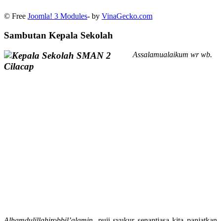
© Free
Joomla! 3 Modules
- by
VinaGecko.com
Sambutan Kepala Sekolah
Assalamualaikum wr wb.
Alhamdulillahirobbil’alamin
, puji syukur senantiasa kita panjatkan