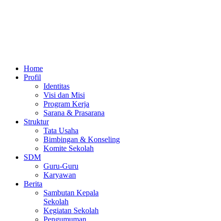
Home
Profil
Identitas
Visi dan Misi
Program Kerja
Sarana & Prasarana
Struktur
Tata Usaha
Bimbingan & Konseling
Komite Sekolah
SDM
Guru-Guru
Karyawan
Berita
Sambutan Kepala
Sekolah
Kegiatan Sekolah
Pengumuman