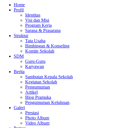
Home
Profil
Identitas
Visi dan Misi
Program Kerja
Sarana & Prasarana
Struktur
Tata Usaha
Bimbingan & Konseling
Komite Sekolah
SDM
Guru-Guru
Karyawan
Berita
Sambutan Kepala Sekolah
Kegiatan Sekolah
Pengumuman
Artikel
Blog Pramuka
Pengumuman Kelulusan
Galeri
Prestasi
Photo Album
Video Album