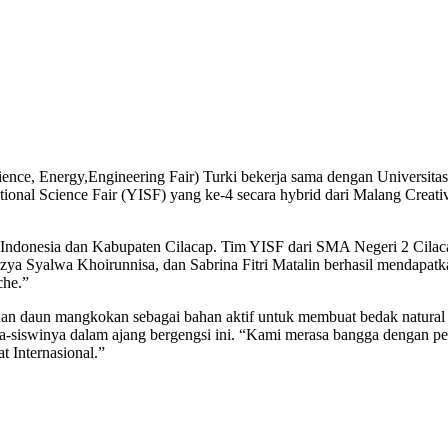
nce, Energy,Engineering Fair) Turki bekerja sama dengan Universit
ional Science Fair (YISF) yang ke-4 secara hybrid dari Malang Creat
Indonesia dan Kabupaten Cilacap. Tim YISF dari SMA Negeri 2 Cilac
ya Syalwa Khoirunnisa, dan Sabrina Fitri Matalin berhasil mendapatk
che.”
daun mangkokan sebagai bahan aktif untuk membuat bedak natural unt
a-siswinya dalam ajang bergengsi ini. “Kami merasa bangga dengan p
t Internasional.”