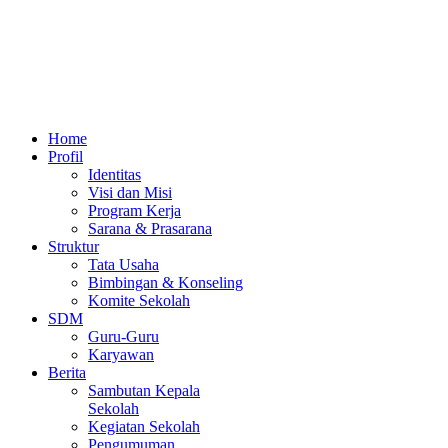
Home
Profil
Identitas
Visi dan Misi
Program Kerja
Sarana & Prasarana
Struktur
Tata Usaha
Bimbingan & Konseling
Komite Sekolah
SDM
Guru-Guru
Karyawan
Berita
Sambutan Kepala
Sekolah
Kegiatan Sekolah
Pengumuman