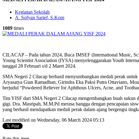
Kegiatan Sekolah
A. Sofyan Sarief, S.Kom
1089
times
CILACAP – Pada tahun 2024, Buca IMSEF (International Music, Scie
Young Scientist Association (IYSA) menyelenggarakan Youth Internat
tanggal 28 Februari s/d 2 Maret 2024.
SMA Negeri 2 Cilacap berhasil menyumbangkan medali perak untuk 
Aryasatya Gian Ramadhan, Girindra Eka Paksi Putra Ottaviano, Mouz
berjudul “Powdered Reliever for Aphthous Ulcers, Acne, and Tootha
Tim YISF dari SMA Negeri 2 Cilacap mengembangkan buah sukun dan 
gigi. Dra. Masripah, M.M.Pd merasa bangga dengan pencapaian sisw
yang berhasil mendapatkan medali perak dalam ajang bergengsi tingka
Last modified on Wednesday, 06 March 2024 05:13
Rate this item