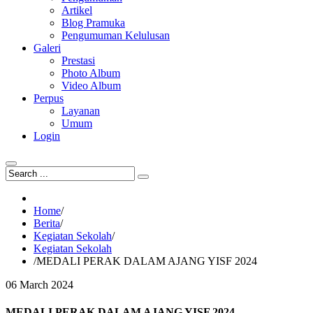
Artikel
Blog Pramuka
Pengumuman Kelulusan
Galeri
Prestasi
Photo Album
Video Album
Perpus
Layanan
Umum
Login
Home
/
Berita
/
Kegiatan Sekolah
/
Kegiatan Sekolah
/
MEDALI PERAK DALAM AJANG YISF 2024
06
March
2024
MEDALI PERAK DALAM AJANG YISF 2024