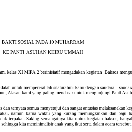
BAKTI SOSIAL PADA 10 MUHARRAM
KE PANTI ASUHAN KHIRU UMMAH
i kelas XI MIPA 2 berinisiatif mengadakan kegiatan Baksos mengunj
ah untuk mempererat tali silaturahmi kami dengan saudara – saudara 
un, Alasan kami yang paling mendasar untuk mengunjungi Panti Asuhan
 dan ternyata semua menyetujui dan sangat antusias melaksanakan keg
rpakai, namun karna waktu yang kurang memungkinkan dan baju ha
k terpakai. Saking semangatnya kita untuk kegiatan baksos, banyak
sehingga kita meminimalisir anak yang ikut serta dalam acara tersebut.