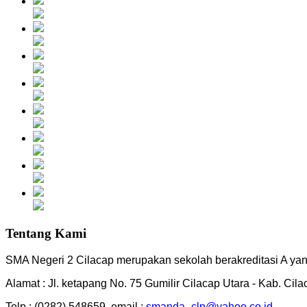
Tentang Kami
SMA Negeri 2 Cilacap merupakan sekolah berakreditasi A yang
Alamat : Jl. ketapang No. 75 Gumilir Cilacap Utara - Kab. Cil
Telp : (0282) 548659, email :
smanda_clp@yahoo.co.id