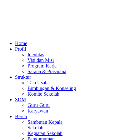
Home
Profil
Identitas
Visi dan Misi
Program Kerja
Sarana & Prasarana
Struktur
Tata Usaha
Bimbingan & Konseling
Komite Sekolah
SDM
Guru-Guru
Karyawan
Berita
Sambutan Kepala
Sekolah
Kegiatan Sekolah
Pengumuman