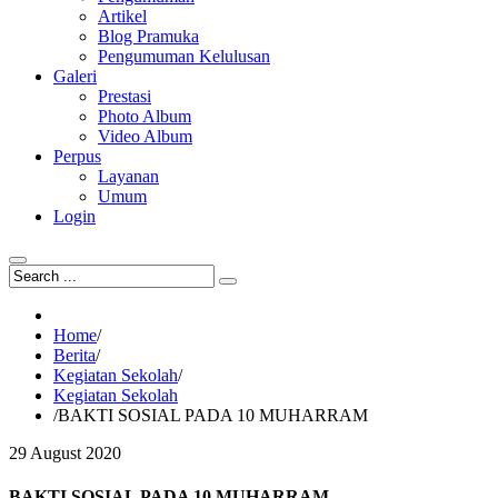
Artikel
Blog Pramuka
Pengumuman Kelulusan
Galeri
Prestasi
Photo Album
Video Album
Perpus
Layanan
Umum
Login
Home
/
Berita
/
Kegiatan Sekolah
/
Kegiatan Sekolah
/
BAKTI SOSIAL PADA 10 MUHARRAM
29
August
2020
BAKTI SOSIAL PADA 10 MUHARRAM