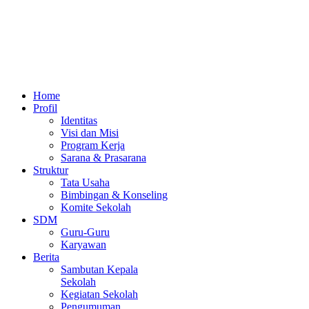
Home
Profil
Identitas
Visi dan Misi
Program Kerja
Sarana & Prasarana
Struktur
Tata Usaha
Bimbingan & Konseling
Komite Sekolah
SDM
Guru-Guru
Karyawan
Berita
Sambutan Kepala
Sekolah
Kegiatan Sekolah
Pengumuman