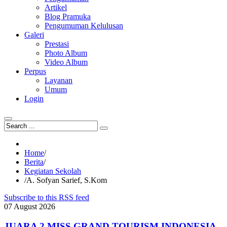
Artikel
Blog Pramuka
Pengumuman Kelulusan
Galeri
Prestasi
Photo Album
Video Album
Perpus
Layanan
Umum
Login
Home
/
Berita
/
Kegiatan Sekolah
/
A. Sofyan Sarief, S.Kom
Subscribe to this RSS feed
07
August
2026
JUARA 2 MISS GRAND TOURISM INDONESIA