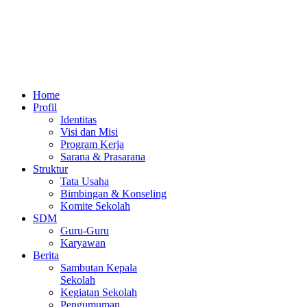
Home
Profil
Identitas
Visi dan Misi
Program Kerja
Sarana & Prasarana
Struktur
Tata Usaha
Bimbingan & Konseling
Komite Sekolah
SDM
Guru-Guru
Karyawan
Berita
Sambutan Kepala
Sekolah
Kegiatan Sekolah
Pengumuman