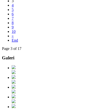
3
4
5
6
7
8
9
10
»
End
Page 3 of 17
Galeri