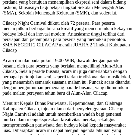
perdana yang bertujuan menampilkan ekspresi seni dalam bidang
fashion, khususnya bagi pelajar tingkat Sekolah Menengah Atas
(SMA), Sekolah Menengah Kejuruan (SMK), dan sederajat.
Cilacap Night Carnival diikuti oleh 72 peserta, Para peserta
menampilkan berbagai busana kreatif yang mencerminkan kekayaan
budaya lokal dan inovasi modern. Antusiasme tinggi terlihat dari
persiapan dan penampilan para peserta yang memukau penonton.
SMA NEGERI 2 CILACAP meraih JUARA 2 Tingkat Kabupaten
Cilacap
Acara dimulai pada pukul 19.00 WIB, diawali dengan parade
busana oleh para peserta yang berjalan mengelilingi Alun-Alun
Cilacap. Selain parade busana, acara ini juga dimeriahkan dengan
berbagai pertunjukan seni, seperti tarian tradisional dan musik lokal,
yang menambah semarak suasana malam itu. Puncak acara ditandai
dengan pengumuman pemenang parade busana, yang diumumkan
pada malam perayaan tahun baru di Alun-Alun Cilacap.
Menurut Kepala Dinas Pariwisata, Kepemudaan, dan Olahraga
Kabupaten Cilacap, tujuan utama dari penyelenggaraan Cilacap
Night Carnival adalah untuk memberikan wadah bagi generasi
muda dalam mengekspresikan kreativitas mereka, sekaligus
mempromosikan pariwisata dan budaya lokal kepada masyarakat
luas. Diharapkan acara ini dapat menjadi agenda tahunan yang