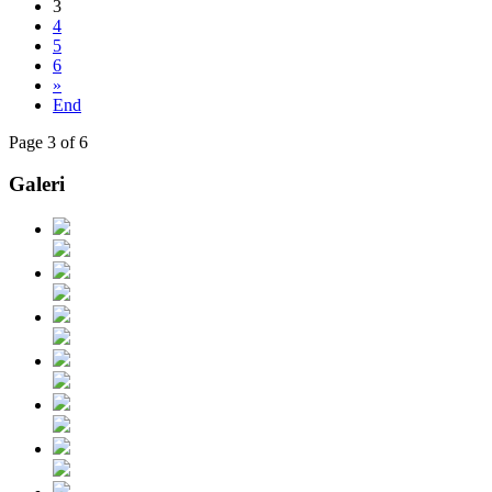
3
4
5
6
»
End
Page 3 of 6
Galeri