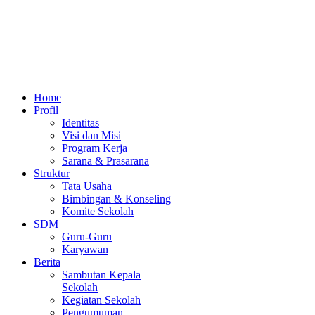
Home
Profil
Identitas
Visi dan Misi
Program Kerja
Sarana & Prasarana
Struktur
Tata Usaha
Bimbingan & Konseling
Komite Sekolah
SDM
Guru-Guru
Karyawan
Berita
Sambutan Kepala
Sekolah
Kegiatan Sekolah
Pengumuman